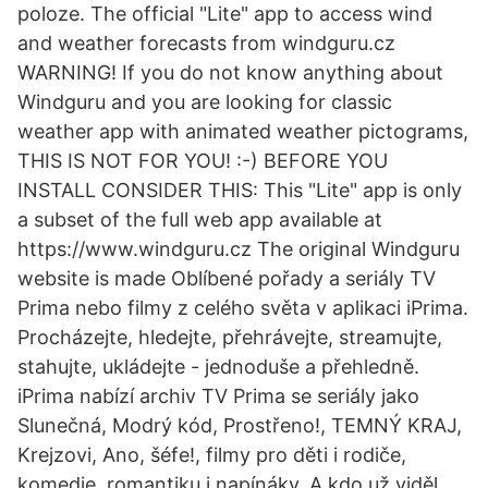
poloze. The official "Lite" app to access wind
and weather forecasts from windguru.cz
WARNING! If you do not know anything about
Windguru and you are looking for classic
weather app with animated weather pictograms,
THIS IS NOT FOR YOU! :-) BEFORE YOU
INSTALL CONSIDER THIS: This "Lite" app is only
a subset of the full web app available at
https://www.windguru.cz The original Windguru
website is made Oblíbené pořady a seriály TV
Prima nebo filmy z celého světa v aplikaci iPrima.
Procházejte, hledejte, přehrávejte, streamujte,
stahujte, ukládejte - jednoduše a přehledně.
iPrima nabízí archiv TV Prima se seriály jako
Slunečná, Modrý kód, Prostřeno!, TEMNÝ KRAJ,
Krejzovi, Ano, šéfe!, filmy pro děti i rodiče,
komedie, romantiku i napínáky. A kdo už viděl