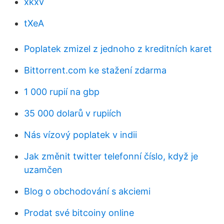
xkxv
tXeA
Poplatek zmizel z jednoho z kreditních karet
Bittorrent.com ke stažení zdarma
1 000 rupií na gbp
35 000 dolarů v rupiích
Nás vízový poplatek v indii
Jak změnit twitter telefonní číslo, když je
uzamčen
Blog o obchodování s akciemi
Prodat své bitcoiny online