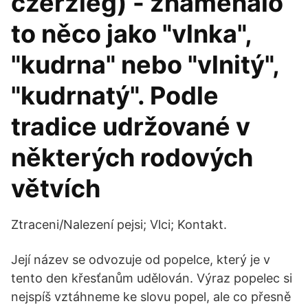
czerzieg) - znamenalo
to něco jako "vlnka",
"kudrna" nebo "vlnitý",
"kudrnatý". Podle
tradice udržované v
některých rodových
větvích
Ztraceni/Nalezení pejsi; Vlci; Kontakt.
Její název se odvozuje od popelce, který je v
tento den křesťanům udělován. Výraz popelec si
nejspíš vztáhneme ke slovu popel, ale co přesně