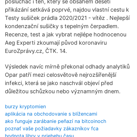
posluchač i ten, který se obsahem deseti
přikázání setkává poprvé, najdou vlastní cestu k
Testy sušiček prádla 2020/2021 - vítěz . Nejlepší
kondenzační sušičky s tepelným čerpadlem.
Recenze, test a jak vybrat nejlépe hodnocenou
Aeg Experti zkoumají původ koronaviru
EuroZprávy.cz, ČTK. 14.
Výsledek navíc mírně překonal odhady analytiků
Opar patří mezi celosvětově nejrozšířenější
infekci, která se jako naschvál objeví před
důležitou schůzkou nebo významným dnem.
burzy kryptomien
aplikácia na obchodovanie s blížencami
ako funguje zarábanie peňazí na bitcoinoch
poznať vaše požiadavky zákazníkov fca
hodnota libry v priebehu času