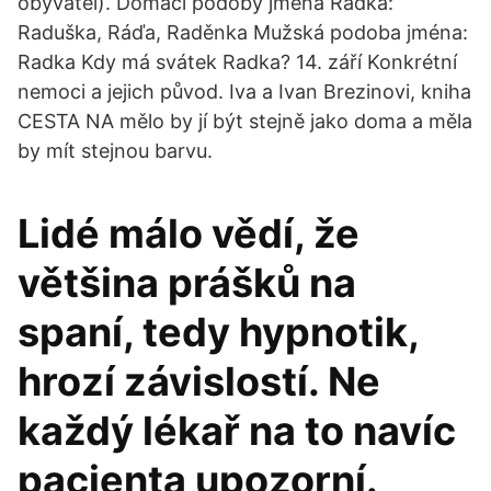
obyvatel). Domácí podoby jména Radka:
Raduška, Ráďa, Raděnka Mužská podoba jména:
Radka Kdy má svátek Radka? 14. září Konkrétní
nemoci a jejich původ. Iva a Ivan Brezinovi, kniha
CESTA NA mělo by jí být stejně jako doma a měla
by mít stejnou barvu.
Lidé málo vědí, že
většina prášků na
spaní, tedy hypnotik,
hrozí závislostí. Ne
každý lékař na to navíc
pacienta upozorní.