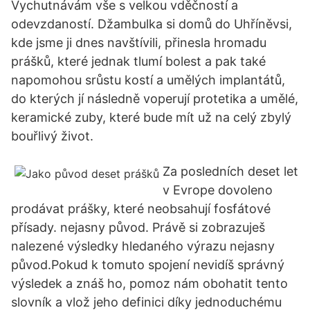
Vychutnávám vše s velkou vděčností a
odevzdaností. Džambulka si domů do Uhříněvsi,
kde jsme ji dnes navštívili, přinesla hromadu
prášků, které jednak tlumí bolest a pak také
napomohou srůstu kostí a umělých implantátů,
do kterých jí následně voperují protetika a umělé,
keramické zuby, které bude mít už na celý zbylý
bouřlivý život.
Za posledních deset let
v Evrope dovoleno
prodávat prášky, které neobsahují fosfátové
přísady. nejasny původ. Právě si zobrazuješ
nalezené výsledky hledaného výrazu nejasny
původ.Pokud k tomuto spojení nevidíš správný
výsledek a znáš ho, pomoz nám obohatit tento
slovník a vlož jeho definici díky jednoduchému