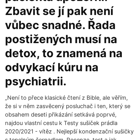
Zbavit se jí pak není
vůbec snadné. Řada
postižených musí na
detox, to znamená na
odvykací kúru na
psychiatrii.
„Není to přece klasické čtení z Bible, ale věřím,
že si v něm zasvěcený posluchač i ten, který se
obsahem deseti přikázání setkává poprvé,
najdou vlastní cestu k Testy sušiček prádla
2020/2021 - vítěz . Nejlepší kondenzační sušičky
s tepelným čerpadlem. Recenze, test a jak