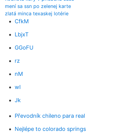
mení sa ssn po zelenej karte
zlatá minca texaskej lotérie
CfkM
LbjxT
GGoFU
rz
nM
wI
Jk
Převodník chileno para real
Nejlépe to colorado springs