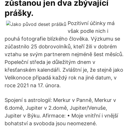
zůstanou jen dva zbývající
prášky.
Pozitivní účinky má
však podle nich i
pouhá fotografie blízkého člověka. Výzkumu se
zúčastnilo 25 dobrovolníků, kteří žili v dobrém
vztahu se svým partnerem nejméně šest měsíců.
Popeleční středa je důležitým dnem v
křesťanském kalendáři. Zvláštní je, že stejně jako
Velikonoce připadá každý rok na jiné datum, v
roce 2021 na 17. února.
Spojení s astrologií: Merkur v Panně, Merkur v
6.domě, Jupiter v 2.domě, Jupiter/Venuše,
Jupiter v Býku. Afirmace: • Moje vnitřní i vnější
bohatství a svoboda jsou neomezené.