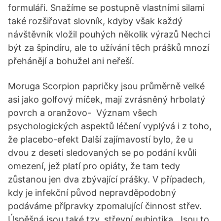
formuláři. Snažíme se postupně vlastními silami
také rozšiřovat slovník, kdyby však každý
návštěvník vložil pouhých několik výrazů Nechci
být za špindíru, ale to užívání těch prášků mnozí
přehánějí a bohužel ani neřeší.
Moruga Scorpion papričky jsou průměrně velké
asi jako golfový míček, mají zvrásněný hrbolatý
povrch a oranžovo- Význam všech
psychologických aspektů léčení vyplývá i z toho,
že placebo-efekt Další zajímavostí bylo, že u
dvou z deseti sledovaných se po podání kvůli
omezení, jež platí pro opiáty, že tam tedy
zůstanou jen dva zbývající prášky. V případech,
kdy je infekční původ nepravděpodobný
podáváme přípravky zpomalující činnost střev.
Úspěšná jsou také tzv. střevní eubiotika. Jsou to