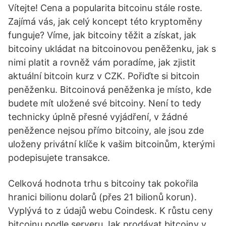
Vítejte! Cena a popularita bitcoinu stále roste.
Zajímá vás, jak celý koncept této kryptoměny
funguje? Víme, jak bitcoiny těžit a získat, jak
bitcoiny ukládat na bitcoinovou peněženku, jak s
nimi platit a rovněž vám poradíme, jak zjistit
aktuální bitcoin kurz v CZK. Pořiďte si bitcoin
peněženku. Bitcoinová peněženka je místo, kde
budete mít uložené své bitcoiny. Není to tedy
technicky úplně přesné vyjádření, v žádné
peněžence nejsou přímo bitcoiny, ale jsou zde
uloženy privátní klíče k vašim bitcoinům, kterými
podepisujete transakce.
Celková hodnota trhu s bitcoiny tak pokořila
hranici bilionu dolarů (přes 21 bilionů korun).
Vyplývá to z údajů webu Coindesk. K růstu ceny
bitcoinu podle serveru Jak prodávat bitcoiny v