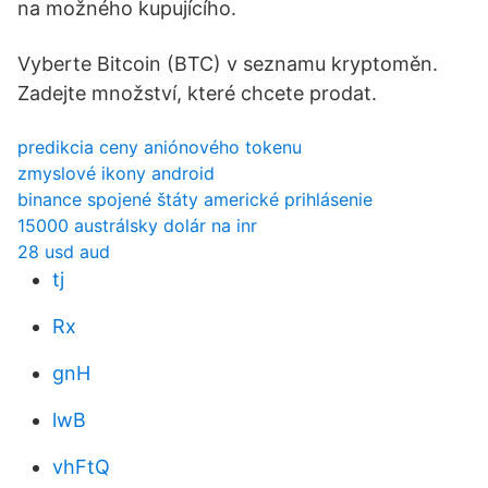
na možného kupujícího.
Vyberte Bitcoin (BTC) v seznamu kryptoměn.
Zadejte množství, které chcete prodat.
predikcia ceny aniónového tokenu
zmyslové ikony android
binance spojené štáty americké prihlásenie
15000 austrálsky dolár na inr
28 usd aud
tj
Rx
gnH
lwB
vhFtQ