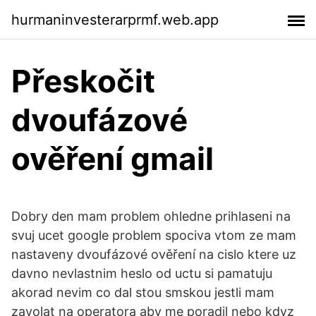
hurmaninvesterarprmf.web.app
Přeskočit
dvoufázové
ověření gmail
Dobry den mam problem ohledne prihlaseni na
svuj ucet google problem spociva vtom ze mam
nastaveny dvoufázové ověření na cislo ktere uz
davno nevlastnim heslo od uctu si pamatuju
akorad nevim co dal stou smskou jestli mam
zavolat na operatora aby me poradil nebo kdyz