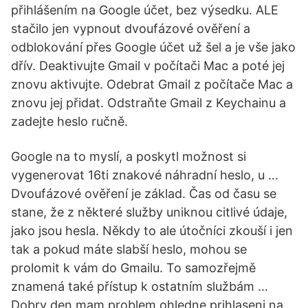
přihlášením na Google účet, bez výsedku. ALE
stačilo jen vypnout dvoufázové ověření a
odblokování přes Google účet už šel a je vše jako
dřív. Deaktivujte Gmail v počítači Mac a poté jej
znovu aktivujte. Odebrat Gmail z počítače Mac a
znovu jej přidat. Odstraňte Gmail z Keychainu a
zadejte heslo ručně.
Google na to myslí, a poskytl možnost si
vygenerovat 16ti znakové náhradní heslo, u …
Dvoufázové ověření je základ. Čas od času se
stane, že z některé služby uniknou citlivé údaje,
jako jsou hesla. Někdy to ale útočníci zkouší i jen
tak a pokud máte slabší heslo, mohou se
prolomit k vám do Gmailu. To samozřejmě
znamená také přístup k ostatním službám …
Dobry den mam problem ohledne prihlaseni na