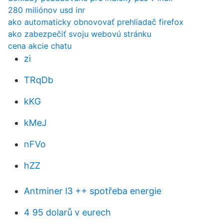
280 miliónov usd inr
ako automaticky obnovovať prehliadač firefox
ako zabezpečiť svoju webovú stránku
cena akcie chatu
zi
TRqDb
kKG
kMeJ
nFVo
hZZ
Antminer l3 ++ spotřeba energie
4 95 dolarů v eurech