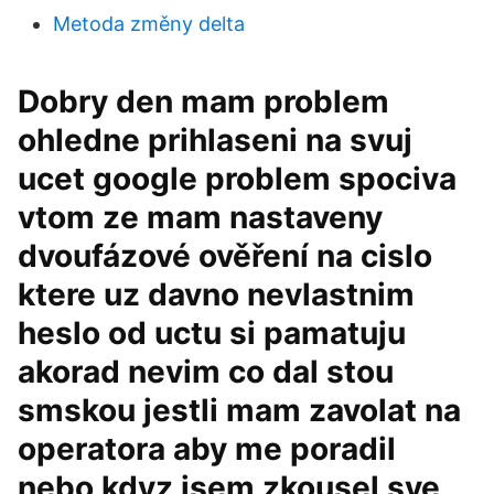
Metoda změny delta
Dobry den mam problem
ohledne prihlaseni na svuj
ucet google problem spociva
vtom ze mam nastaveny
dvoufázové ověření na cislo
ktere uz davno nevlastnim
heslo od uctu si pamatuju
akorad nevim co dal stou
smskou jestli mam zavolat na
operatora aby me poradil
nebo kdyz jsem zkousel sve