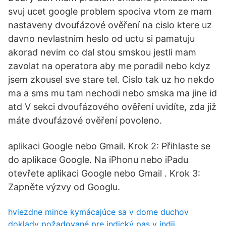
svuj ucet google problem spociva vtom ze mam
nastaveny dvoufázové ověření na cislo ktere uz
davno nevlastnim heslo od uctu si pamatuju
akorad nevim co dal stou smskou jestli mam
zavolat na operatora aby me poradil nebo kdyz
jsem zkousel sve stare tel. Cislo tak uz ho nekdo
ma a sms mu tam nechodi nebo smska ma jine id
atd V sekci dvoufázového ověření uvidíte, zda již
máte dvoufázové ověření povoleno.
aplikaci Google nebo Gmail. Krok 2: Přihlaste se
do aplikace Google. Na iPhonu nebo iPadu
otevřete aplikaci Google nebo Gmail . Krok 3:
Zapněte výzvy od Googlu.
hviezdne mince kymácajúce sa v dome duchov
doklady požadované pre indický pas v indii