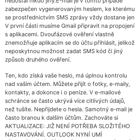
nedostal nikdo jiný.E-mail je v tomto případě
zabezpečen vygenerovaným heslem, ke kterému
se prostřednictvím SMS zprávy vždy dostane jen
V první části musíme Gmail připravit na propojení
s aplikacemi. Dvoufázové ověření vlastně
znemožňuje aplikacím se do účtu přihlásit, jelikož
neposkytnou možnost zadat SMS kód či jiný
způsob druhého ověření.
Ten, kdo získá vaše heslo, má úplnou kontrolu
nad vaším účtem. Můžete přijít o fotky, e-maily,
kontakty, a dokonce i o peníze. V e-mailové
schránce se často ukrývá více citlivých údajů,
než tušíte. Nepřijdete o hesla. Samotný e-mail je
často branou k dalším účtům. Zachováte si
AKTUALIZACE: JIŽ NENÍ POTŘEBA SLOŽITÉHO
NASTAVOVÁNÍ. OUTLOOK NYNÍ UMÍ