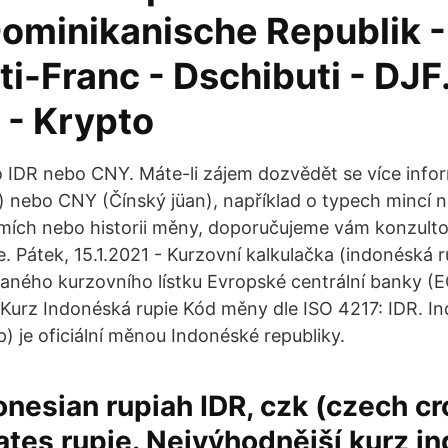
Dominikanische Republik -
i-Franc - Dschibuti - DJF.
 - Krypto
o IDR nebo CNY. Máte-li zájem dozvědět se více info
) nebo CNY (Čínský jüan), například o typech mincí
mích nebo historii měny, doporučujeme vám konzultov
. Pátek, 15.1.2021 - Kurzovní kalkulačka (indonéská r
aného kurzovního lístku Evropské centrální banky (
 Kurz Indonéská rupie Kód měny dle ISO 4217: IDR. I
) je oficiální měnou Indonéské republiky.
onesian rupiah IDR, czk (czech c
ates rupie. Nejvýhodnější kurz i