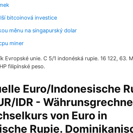
omek
ší bitcoinová investice
skou měnu na singapurský dolar
cpu miner
ík Evropské unie. C 5/1 indonéská rupie. 16 122, 63. 
HP filipínské peso.
uelle Euro/Indonesische R
EUR/IDR - Währunsgrechner
hselkurs von Euro in
ische Rupie. Dominikanis