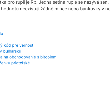
tka pro rupii je Rp. Jedna setina rupie se nazývá sen,
í hodnotu neexistují žádné mince nebo bankovky v n
lé
ý kód pre vernosť
 v bulharsku
ma na obchodovanie s bitcoinmi
ženku priateľské