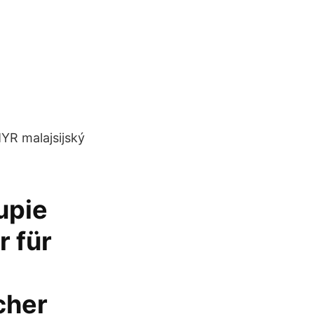
MYR malajsijský
upie
 für
cher