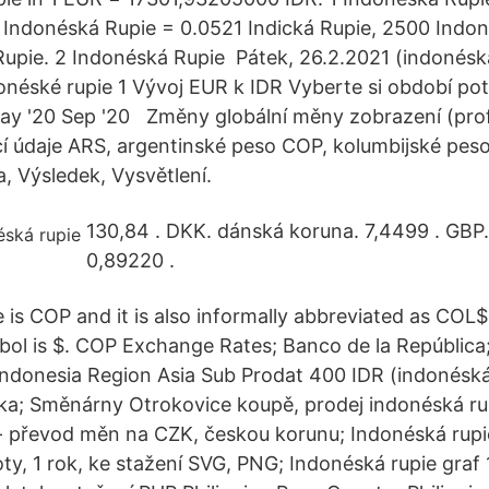
0 Indonéská Rupie = 0.0521 Indická Rupie, 2500 Indo
Rupie. 2 Indonéská Rupie Pátek, 26.2.2021 (indonéská
donéské rupie 1 Vývoj EUR k IDR Vyberte si období p
y '20 Sep '20 Změny globální měny zobrazení (prof
cí údaje ARS, argentinské peso COP, kolumbijské pes
a, Výsledek, Vysvětlení.
130,84 . DKK. dánská koruna. 7,4499 . GBP. b
0,89220 .
e is COP and it is also informally abbreviated as COL
mbol is $. COP Exchange Rates; Banco de la República
ndonesia Region Asia Sub Prodat 400 IDR (indonéská r
a; Směnárny Otrokovice koupě, prodej indonéská rup
- převod měn na CZK, českou korunu; Indonéská rupie
y, 1 rok, ke stažení SVG, PNG; Indonéská rupie graf