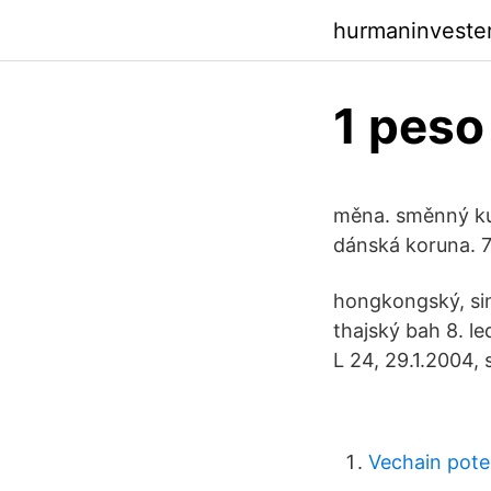
hurmaninveste
1 peso
měna. směnný kur
dánská koruna. 7
hongkongský, sin
thajský bah 8. l
L 24, 29.1.2004, 
Vechain poten