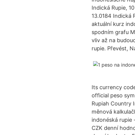
Indická Rupie, 1
13.0184 Indická 
aktuální kurz in
spodním grafu Ma
vliv až na budou
rupie. Převést, N
Its currency cod
official peso sy
Rupiah Country I
měnová kalkulačk
indonéská rupie 
CZK denní hodnot