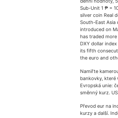
denní hodnoty, 5 
Sub-Unit 1 ₱ = 1
silver coin Real 
South-East Asia 
introduced on Ma
has traded more 
DXY dollar index 
its fifth consecu
the euro and othe
Namiřte kamerou 
bankovky, které 
Evropská unie: č
směnný kurz. USD
Převod eur na in
kurzy a další. In