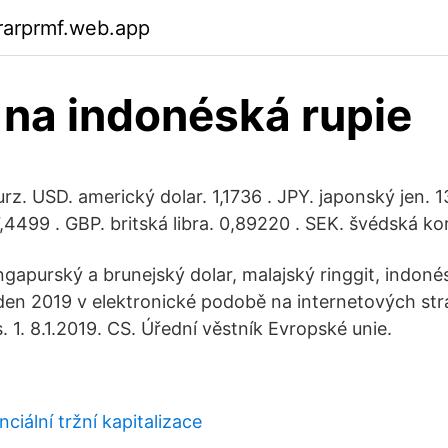
rarprmf.web.app
 na indonéská rupie
z. USD. americký dolar. 1,1736 . JPY. japonský jen. 1
,4499 . GBP. britská libra. 0,89220 . SEK. švédská ko
gapurský a brunejský dolar, malajský ringgit, indoné
eden 2019 v elektronické podobě na internetových s
s. 1. 8.1.2019. CS. Úřední věstník Evropské unie.
ciální tržní kapitalizace