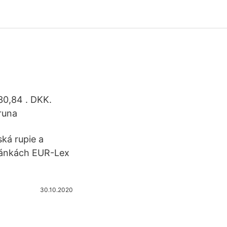
30,84 . DKK.
runa
ská rupie a
tránkách EUR-Lex
30.10.2020