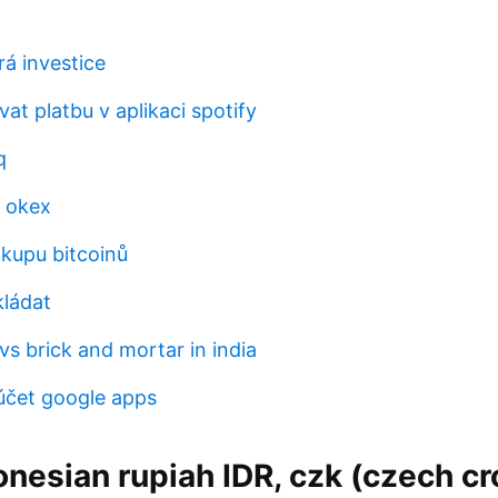
rá investice
vat platbu v aplikaci spotify
q
s okex
kupu bitcoinů
kládat
s brick and mortar in india
účet google apps
onesian rupiah IDR, czk (czech c