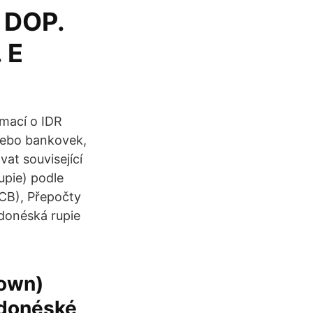
 DOP.
 E
rmací o IDR
 nebo bankovek,
at související
upie) podle
ECB), Přepočty
ndonéská rupie
rown)
ndonéské