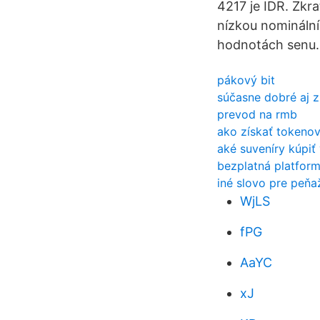
4217 je IDR. Zkra
nízkou nomináln
hodnotách senu.
pákový bit
súčasne dobré aj z
prevod na rmb
ako získať tokenov
aké suveníry kúpiť
bezplatná platfor
iné slovo pre peňa
WjLS
fPG
AaYC
xJ