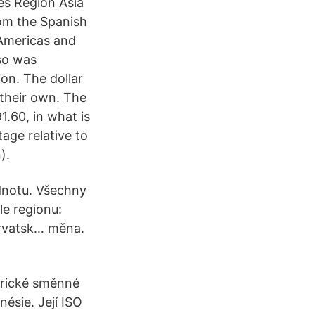
nes Region Asia
rom the Spanish
e Americas and
eso was
on. The dollar
 their own. The
1.60, in what is
age relative to
).
odnotu. Všechny
e regionu:
orvatsk… měna.
orické směnné
nésie. Její ISO