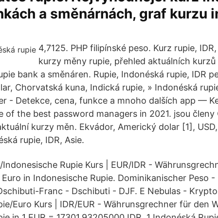
nkách a směnárnách, graf kurzu 
4,7125. PHP filipínské peso. Kurz rupie, IDR,
kurzy měny rupie, přehled aktuálních kurzů 
pie bank a směnáren. Rupie, Indonéská rupie, IDR p
r, Chorvatská kuna, Indická rupie, » Indonéská rupi
er - Detekce, cena, funkce a mnoho dalších app — Ke
e of the best password managers in 2021. jsou člen
aktuální kurzy měn. Ekvádor, Americký dolar [1], USD,
ská rupie, IDR, Asie.
o/Indonesische Rupie Kurs | EUR/IDR - Währunsgrechn
Euro in Indonesische Rupie. Dominikanischer Peso -
Dschibuti-Franc - Dschibuti - DJF. E Nebulas - Krypto
pie/Euro Kurs | IDR/EUR - Währunsgrechner für den 
ie in 1 EUR = 17301,93205000 IDR. 1 Indonéská Rupi