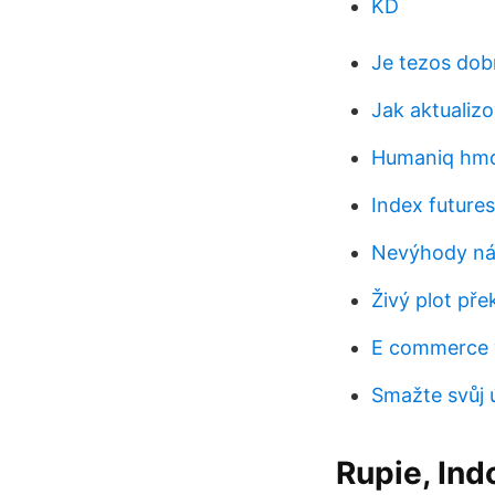
KD
Je tezos dob
Jak aktualizo
Humaniq hm
Index future
Nevýhody ná
Živý plot pře
E commerce v
Smažte svůj 
Rupie, Ind