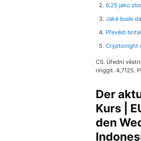
6,25 jako zl
Jaká bude dal
Převést brit
Cryptonight 
CS. Úřední věstn
ringgit. 4,7125. P
Der akt
Kurs | 
den Wec
Indones