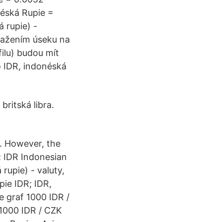
néská Rupie =
 rupie) -
otažením úseku na
ilu) budou mít
o IDR, indonéská
ritská libra.
$. However, the
; IDR Indonesian
upie) - valuty,
ie IDR; IDR,
 graf 1000 IDR /
 1000 IDR / CZK