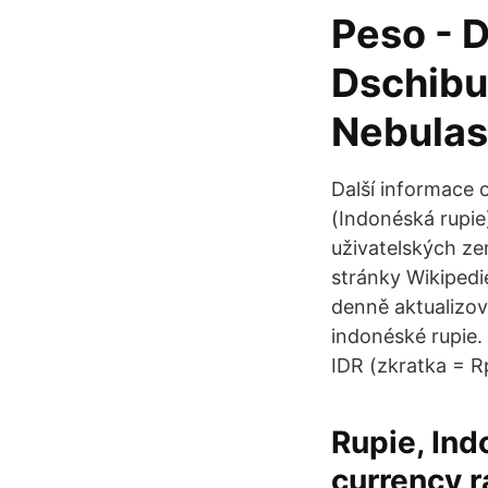
Peso - 
Dschibut
Nebulas
Další informace 
(Indonéská rupie
uživatelských ze
stránky Wikipedie
denně aktualizov
indonéské rupie.
IDR (zkratka = Rp
Rupie, Ind
currency r