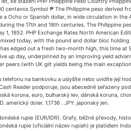
let, ke stažení PHP Philippine Peso Country Philippi
00 centavos Symbol ₱ The Philippine peso derived f
de a Ocho or Spanish dollar, in wide circulation in th
during the 17th and 18th centuries. The Philippine p
y 1, 1852. PHP Exchange Rates North American Editi
mixed today, with the pound and dollar bloc holding
has edged out a fresh two-month high, this time at 9
tive up day, underpinned by an improving yield advant
r peers (with UK gilt yields being the main exception
telefonu na bankovku a uslyšíte nebo uvidíte její h
Cash Reader podporuje, jsou abecedně seřazeny podl
eská koruna, euro, bulharský lev, dánská koruna, ch
. americký dolar. 1,1736 . JPY. japonský jen.
donéské rupie (EUR/IDR). Grafy, běžné převody, hist
donéská rupie (oficiální název rupiah) je platidlem Indo