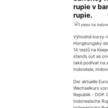
rupie v ba
rupie.
Výhodné kurzy ru
Hongkongský dola
14 testů na Keep
stands out as on
také podívat na 
Indonésie, Indoné
Der aktuelle Eur
Wechselkurs von 
Republik - DOP. 
Indonesische Ru
Indonesische Rup