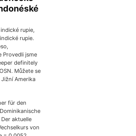
indonéské
 indické rupie,
indické rupie.
eso,
e Provedli jsme
eper definitely
y OSN. Můžete se
 Jižní Amerika
er für den
 Dominikanische
 Der aktuelle
Wechselkurs von
e = 0.0052