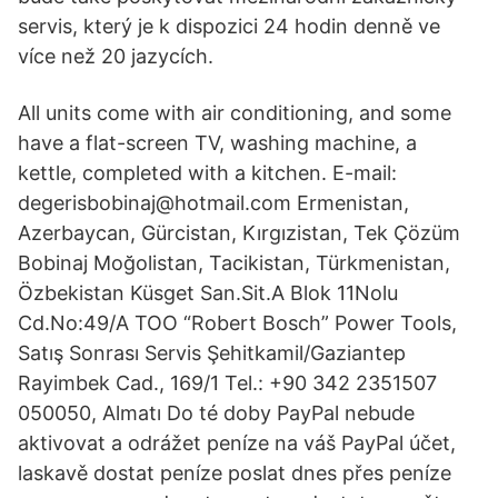
servis, který je k dispozici 24 hodin denně ve
více než 20 jazycích.
All units come with air conditioning, and some
have a flat-screen TV, washing machine, a
kettle, completed with a kitchen. E-mail:
degerisbobinaj@hotmail.com Ermenistan,
Azerbaycan, Gürcistan, Kırgızistan, Tek Çözüm
Bobinaj Moğolistan, Tacikistan, Türkmenistan,
Özbekistan Küsget San.Sit.A Blok 11Nolu
Cd.No:49/A TOO “Robert Bosch” Power Tools,
Satış Sonrası Servis Şehitkamil/Gaziantep
Rayimbek Cad., 169/1 Tel.: +90 342 2351507
050050, Almatı Do té doby PayPal nebude
aktivovat a odrážet peníze na váš PayPal účet,
laskavě dostat peníze poslat dnes přes peníze