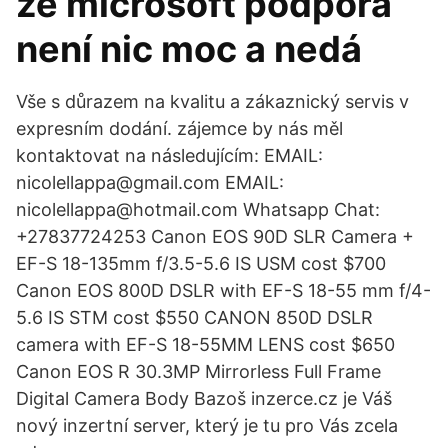
že microsoft podpora
není nic moc a nedá
Vše s důrazem na kvalitu a zákaznický servis v
expresním dodání. zájemce by nás měl
kontaktovat na následujícím: EMAIL:
nicolellappa@gmail.com EMAIL:
nicolellappa@hotmail.com Whatsapp Chat:
+27837724253 Canon EOS 90D SLR Camera +
EF-S 18-135mm f/3.5-5.6 IS USM cost $700
Canon EOS 800D DSLR with EF-S 18-55 mm f/4-
5.6 IS STM cost $550 CANON 850D DSLR
camera with EF-S 18-55MM LENS cost $650
Canon EOS R 30.3MP Mirrorless Full Frame
Digital Camera Body Bazoš inzerce.cz je Váš
nový inzertní server, který je tu pro Vás zcela