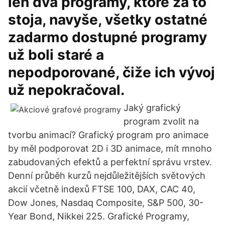
len dva programy, ktoré za to
stoja, navyše, všetky ostatné
zadarmo dostupné programy
už boli staré a
nepodporované, čiže ich vývoj
už nepokračoval.
Jaký grafický
program zvolit na
tvorbu animací? Grafický program pro animace
by měl podporovat 2D i 3D animace, mít mnoho
zabudovaných efektů a perfektní správu vrstev.
Denní průběh kurzů nejdůležitějších světových
akcií včetně indexů FTSE 100, DAX, CAC 40,
Dow Jones, Nasdaq Composite, S&P 500, 30-
Year Bond, Nikkei 225. Grafické Programy,