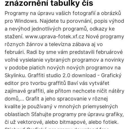
znázornění tabulky čís
Programy na úpravu vašich fotografií a obrázků
pro Windows. Najdete tu porovnání, popis výhod
a nevýhod jednotlivých programů, odkazy ke
stažení. www.uprava-fotek.xf.cz Nové programy
rôznych žánrov a televízna zábava aj vo
februári. Radi by sme vám predstavili februárové
voľné vysielanie vybraných programov a novinky
v podobe piatich nových nových programov na
Skylinku. Graffiti studio 2.0 download - Grafický
editor pro tvorbu graffitů Baví vás vytvářet
zajímavé graffiti, ale přitom nechcete ničit nátěry
domů,… Grafit a jeho spracovanie v rôznej
kvalite je používaný v mnohých priemyselných
oblastiach Sťahujte programy pre úpravu grafiky,
či už vektorové, alebo bitmapové, alebo fotiek.