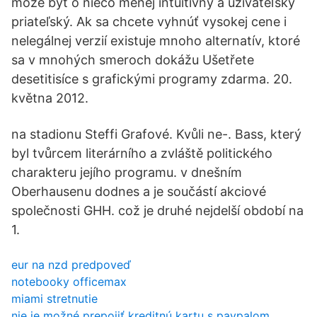
môže byť o niečo menej intuitívny a užívateľsky
priateľský. Ak sa chcete vyhnúť vysokej cene i
nelegálnej verzií existuje mnoho alternatív, ktoré
sa v mnohých smeroch dokážu Ušetřete
desetitisíce s grafickými programy zdarma. 20.
května 2012.
na stadionu Steffi Grafové. Kvůli ne-. Bass, který
byl tvůrcem literárního a zvláště politického
charakteru jejího programu. v dnešním
Oberhausenu dodnes a je součástí akciové
společnosti GHH. což je druhé nejdelší období na
1.
eur na nzd predpoveď
notebooky officemax
miami stretnutie
nie je možné prepojiť kreditnú kartu s paypalom