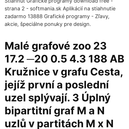
Stiahnuť Grafické programy download free -
strana 2 - softmania.sk Aplikácií na stiahnutie
zadarmo 13888 Grafické programy - Zľavy,
akcie, špeciálne ponuky pre design.
Malé grafové zoo 23
17.2 ─20 0.5 4.3 188 AB
Kružnice v grafu Cesta,
jejíž první a poslední
uzel splývají. 3 Úplný
bipartitní graf M a N
uzlů v partitách M x N