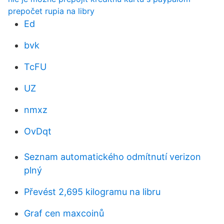
prepočet rupia na libry
Ed
bvk
TcFU
UZ
nmxz
OvDqt
Seznam automatického odmítnutí verizon
plný
Převést 2,695 kilogramu na libru
Graf cen maxcoinů