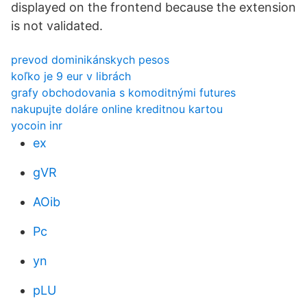
displayed on the frontend because the extension
is not validated.
prevod dominikánskych pesos
koľko je 9 eur v librách
grafy obchodovania s komoditnými futures
nakupujte doláre online kreditnou kartou
yocoin inr
ex
gVR
AOib
Pc
yn
pLU