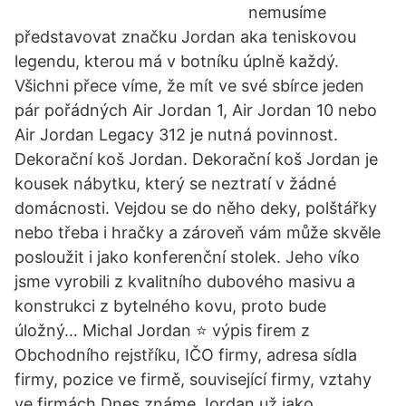
nemusíme
představovat značku Jordan aka teniskovou
legendu, kterou má v botníku úplně každý.
Všichni přece víme, že mít ve své sbírce jeden
pár pořádných Air Jordan 1, Air Jordan 10 nebo
Air Jordan Legacy 312 je nutná povinnost.
Dekorační koš Jordan. Dekorační koš Jordan je
kousek nábytku, který se neztratí v žádné
domácnosti. Vejdou se do něho deky, polštářky
nebo třeba i hračky a zároveň vám může skvěle
posloužit i jako konferenční stolek. Jeho víko
jsme vyrobili z kvalitního dubového masivu a
konstrukci z bytelného kovu, proto bude
úložný… Michal Jordan ⭐ výpis firem z
Obchodního rejstříku, IČO firmy, adresa sídla
firmy, pozice ve firmě, související firmy, vztahy
ve firmách Dnes známe Jordan už jako