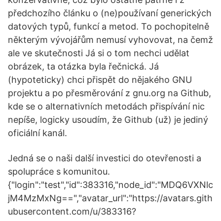
předchozího článku o (ne)používaní generických
datových typů, funkcí a metod. To pochopitelně
některým vývojářům nemusí vyhovovat, na čemž
ale ve skutečnosti Já si o tom nechci udělat
obrázek, ta otázka byla řečnická. Já
(hypoteticky) chci přispět do nějakého GNU
projektu a po přesměrování z gnu.org na Github,
kde se o alternativních metodách přispívání nic
nepíše, logicky usoudím, že Github (už) je jediný
oficiální kanál.
Jedná se o naši další investici do otevřenosti a
spolupráce s komunitou.
{"login":"test","id":383316,"node_id":"MDQ6VXNlc
jM4MzMxNg==","avatar_url":"https://avatars.gith
ubusercontent.com/u/383316?