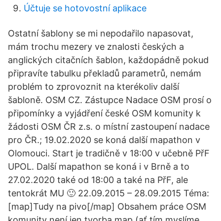
Účtuje se hotovostní aplikace
Ostatní šablony se mi nepodařilo napasovat,
mám trochu mezery ve znalosti českých a
anglických citačních šablon, každopádně pokud
připravíte tabulku překladů parametrů, nemám
problém to zprovoznit na kterékoliv další
šabloně. OSM CZ. Zástupce Nadace OSM prosí o
připomínky a vyjádření české OSM komunity k
žádosti OSM ČR z.s. o místní zastoupení nadace
pro ČR.; 19.02.2020 se koná další mapathon v
Olomouci. Start je tradičně v 18:00 v učebně PřF
UPOL. Další mapathon se koná i v Brně a to
27.02.2020 také od 18:00 a také na PřF, ale
tentokrát MU 🙂 22.09.2015 – 28.09.2015 Téma:
[map]Tudy na pivo[/map] Obsahem práce OSM
komunity není jen tvorba map (ať tím myslíme