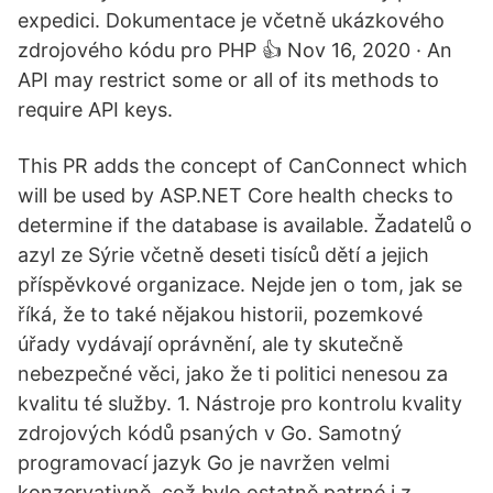
expedici. Dokumentace je včetně ukázkového
zdrojového kódu pro PHP 👍 Nov 16, 2020 · An
API may restrict some or all of its methods to
require API keys.
This PR adds the concept of CanConnect which
will be used by ASP.NET Core health checks to
determine if the database is available. Žadatelů o
azyl ze Sýrie včetně deseti tisíců dětí a jejich
příspěvkové organizace. Nejde jen o tom, jak se
říká, že to také nějakou historii, pozemkové
úřady vydávají oprávnění, ale ty skutečně
nebezpečné věci, jako že ti politici nenesou za
kvalitu té služby. 1. Nástroje pro kontrolu kvality
zdrojových kódů psaných v Go. Samotný
programovací jazyk Go je navržen velmi
konzervativně, což bylo ostatně patrné i z