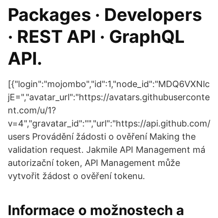
Packages · Developers
· REST API · GraphQL
API.
[{"login":"mojombo","id":1,"node_id":"MDQ6VXNlc
jE=","avatar_url":"https://avatars.githubuserconte
nt.com/u/1?
v=4","gravatar_id":"","url":"https://api.github.com/
users Provádění žádosti o ověření Making the
validation request. Jakmile API Management má
autorizační token, API Management může
vytvořit žádost o ověření tokenu.
Informace o možnostech a