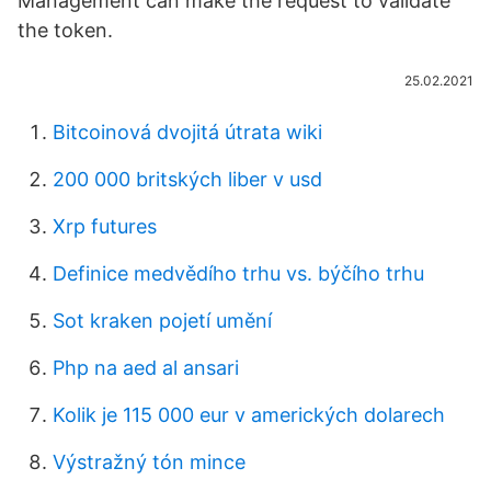
Management can make the request to validate
the token.
25.02.2021
Bitcoinová dvojitá útrata wiki
200 000 britských liber v usd
Xrp futures
Definice medvědího trhu vs. býčího trhu
Sot kraken pojetí umění
Php na aed al ansari
Kolik je 115 000 eur v amerických dolarech
Výstražný tón mince