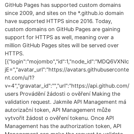
GitHub Pages has supported custom domains
since 2009, and sites on the *.github.io domain
have supported HTTPS since 2016. Today,
custom domains on GitHub Pages are gaining
support for HTTPS as well, meaning over a
million GitHub Pages sites will be served over
HTTPS.
[{"login":"mojombo","id":1,"node_id":"MDQ6VXNlc
jE=","avatar_url":"https://avatars.githubuserconte
nt.com/u/1?
v=4","gravatar_id":"","url":"https://api.github.com/
users Provádění žádosti o ověření Making the
validation request. Jakmile API Management má
autorizační token, API Management může
vytvořit žádost o ověření tokenu. Once API
Management has the authorization token, API