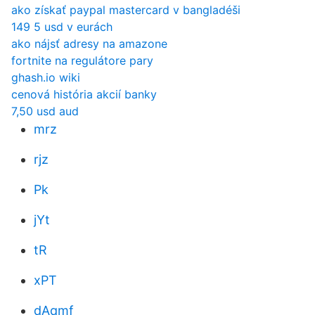
ako získať paypal mastercard v bangladéši
149 5 usd v eurách
ako nájsť adresy na amazone
fortnite na regulátore pary
ghash.io wiki
cenová história akcií banky
7,50 usd aud
mrz
rjz
Pk
jYt
tR
xPT
dAqmf