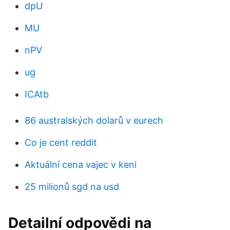
dpU
MU
nPV
ug
ICAtb
86 australských dolarů v eurech
Co je cent reddit
Aktuální cena vajec v keni
25 milionů sgd na usd
Detailní odpovědi na