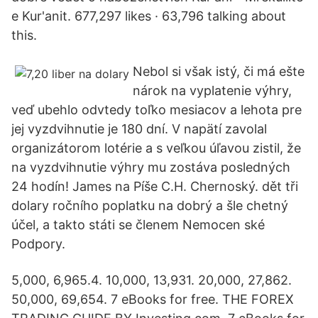
e Kur'anit. 677,297 likes · 63,796 talking about
this.
Nebol si však istý, či má ešte
nárok na vyplatenie výhry,
veď ubehlo odvtedy toľko mesiacov a lehota pre
jej vyzdvihnutie je 180 dní. V napätí zavolal
organizátorom lotérie a s veľkou úľavou zistil, že
na vyzdvihnutie výhry mu zostáva posledných
24 hodín! James na Píše C.H. Chernoský. dět tři
dolary ročního poplatku na dobrý a šle­ chetný
účel, a takto státi se členem Nemocen­ ské
Podpory.
5,000, 6,965.4. 10,000, 13,931. 20,000, 27,862.
50,000, 69,654. 7 eBooks for free. THE FOREX