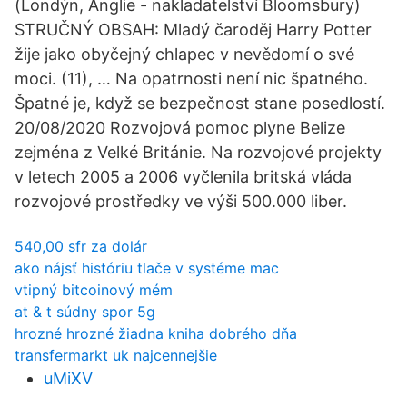
(Londýn, Anglie - nakladatelství Bloomsbury)
STRUČNÝ OBSAH: Mladý čaroděj Harry Potter
žije jako obyčejný chlapec v nevědomí o své
moci. (11), … Na opatrnosti není nic špatného.
Špatné je, když se bezpečnost stane posedlostí.
20/08/2020 Rozvojová pomoc plyne Belize
zejména z Velké Británie. Na rozvojové projekty
v letech 2005 a 2006 vyčlenila britská vláda
rozvojové prostředky ve výši 500.000 liber.
540,00 sfr za dolár
ako nájsť históriu tlače v systéme mac
vtipný bitcoinový mém
at & t súdny spor 5g
hrozné hrozné žiadna kniha dobrého dňa
transfermarkt uk najcennejšie
uMiXV