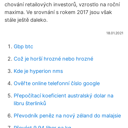
chování retailových investorů, vzrostlo na roční
maxima. Ve srovnání s rokem 2017 jsou však
stále ještě daleko.
18.01.2021
Gbp btc
Což je horší hrozné nebo hrozné
Kde je hyperion nms
Ověřte online telefonní číslo google
Přepočítací koeficient australský dolar na
libru šterlinků
Převodník peněz na nový zéland do malajsie
Převést 9,94 liber na kg