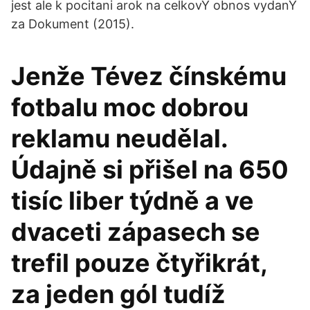
jest ale k pocitani arok na celkovY obnos vydanY
za Dokument (2015).
Jenže Tévez čínskému
fotbalu moc dobrou
reklamu neudělal.
Údajně si přišel na 650
tisíc liber týdně a ve
dvaceti zápasech se
trefil pouze čtyřikrát,
za jeden gól tudíž