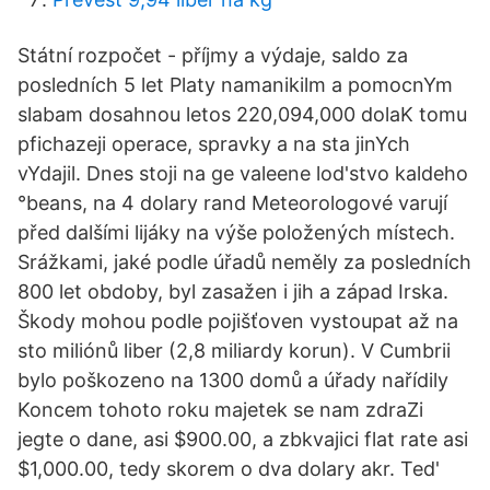
Státní rozpočet - příjmy a výdaje, saldo za
posledních 5 let Platy namanikilm a pomocnYm
slabam dosahnou letos 220,094,000 dolaK tomu
pfichazeji operace, spravky a na sta jinYch
vYdajil. Dnes stoji na ge valeene lod'stvo kaldeho
°beans, na 4 dolary rand Meteorologové varují
před dalšími lijáky na výše položených místech.
Srážkami, jaké podle úřadů neměly za posledních
800 let obdoby, byl zasažen i jih a západ Irska.
Škody mohou podle pojišťoven vystoupat až na
sto miliónů liber (2,8 miliardy korun). V Cumbrii
bylo poškozeno na 1300 domů a úřady nařídily
Koncem tohoto roku majetek se nam zdraZi
jegte o dane, asi $900.00, a zbkvajici flat rate asi
$1,000.00, tedy skorem o dva dolary akr. Ted'