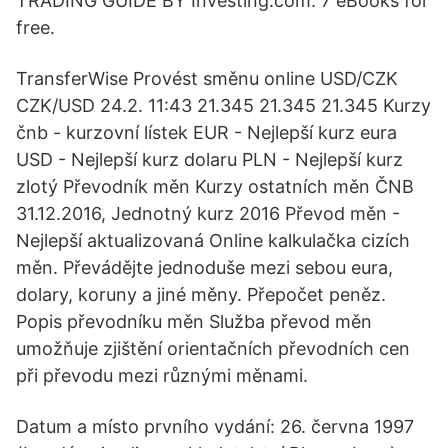
TRADING GUIDE BY Investing.com. 7 eBooks for
free.
TransferWise Provést směnu online USD/CZK
CZK/USD 24.2. 11:43 21.345 21.345 21.345 Kurzy
čnb - kurzovní lístek EUR - Nejlepší kurz eura
USD - Nejlepší kurz dolaru PLN - Nejlepší kurz
zlotý Převodník měn Kurzy ostatních měn ČNB
31.12.2016, Jednotný kurz 2016 Převod měn -
Nejlepší aktualizovaná Online kalkulačka cizích
měn. Převádějte jednoduše mezi sebou eura,
dolary, koruny a jiné měny. Přepočet peněz.
Popis převodníku měn Služba převod měn
umožňuje zjištění orientačních převodních cen
při převodu mezi různými měnami.
Datum a místo prvního vydání: 26. června 1997