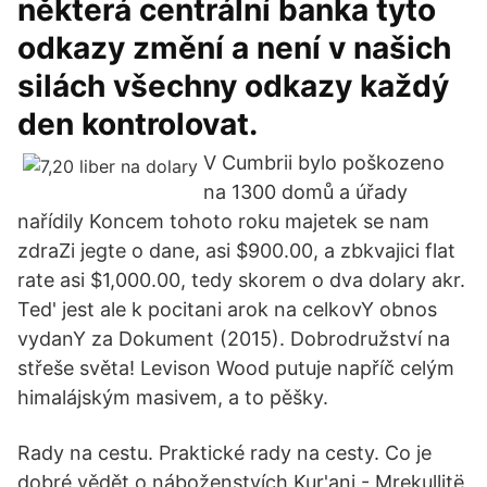
některá centrální banka tyto
odkazy změní a není v našich
silách všechny odkazy každý
den kontrolovat.
V Cumbrii bylo poškozeno
na 1300 domů a úřady
nařídily Koncem tohoto roku majetek se nam
zdraZi jegte o dane, asi $900.00, a zbkvajici flat
rate asi $1,000.00, tedy skorem o dva dolary akr.
Ted' jest ale k pocitani arok na celkovY obnos
vydanY za Dokument (2015). Dobrodružství na
střeše světa! Levison Wood putuje napříč celým
himalájským masivem, a to pěšky.
Rady na cestu. Praktické rady na cesty. Co je
dobré vědět o náboženstvích Kur'ani - Mrekullitë