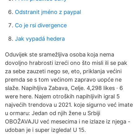
Odstranit jméno z paypal
Co je rsi divergence
Jak vypadá hedera
Oduvijek ste sramežljiva osoba koja nema
dovoljno hrabrosti izreći ono što misli ili se pak
za sebe zauzeti nego se, eto, priklanja većini
premda se s tom većinom zapravo uopće ne
slaže. Napihljiva Zabava, Celje. 4,298 likes · 6
were here. Najem otroških napihljivih igral 5
najvećih trendova u 2021. koje sigurno već imate
u ormaru: Jedan od njih žene u Srbiji
OBOŽAVAJU već mesecima i ne izlaze iz njega -
udoban je i super izgleda! U 15.