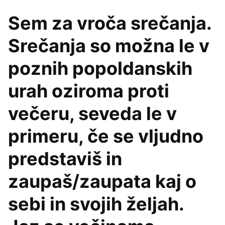
Sem za vroča srečanja.
Srečanja so možna le v
poznih popoldanskih
urah oziroma proti
večeru, seveda le v
primeru, če se vljudno
predstaviš in
zaupaš/zaupata kaj o
sebi in svojih željah.