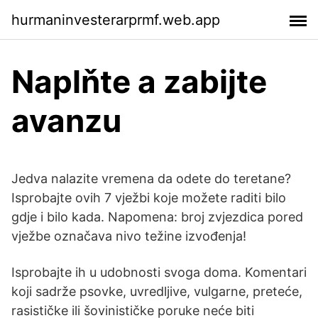
hurmaninvesterarprmf.web.app
Naplňte a zabijte
avanzu
Jedva nalazite vremena da odete do teretane?
Isprobajte ovih 7 vježbi koje možete raditi bilo
gdje i bilo kada. Napomena: broj zvjezdica pored
vježbe označava nivo težine izvođenja!
Isprobajte ih u udobnosti svoga doma. Komentari
koji sadrže psovke, uvredljive, vulgarne, preteće,
rasističke ili šovinističke poruke neće biti