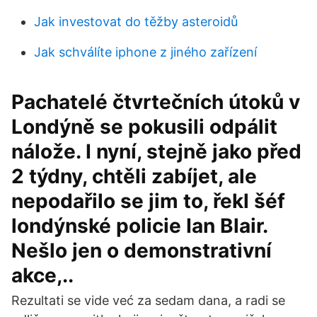
Jak investovat do těžby asteroidů
Jak schválíte iphone z jiného zařízení
Pachatelé čtvrtečních útoků v
Londýně se pokusili odpálit
nálože. I nyní, stejně jako před
2 týdny, chtěli zabíjet, ale
nepodařilo se jim to, řekl šéf
londýnské policie Ian Blair.
Nešlo jen o demonstrativní
akce,..
Rezultati se vide već za sedam dana, a radi se