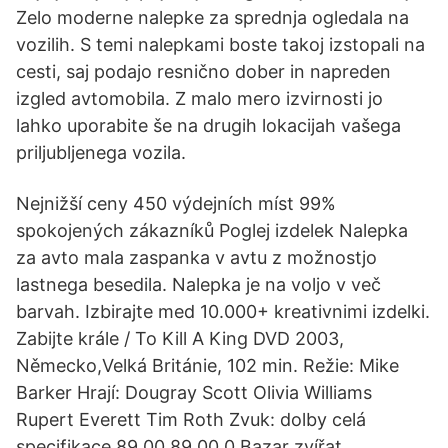
Zelo moderne nalepke za sprednja ogledala na
vozilih. S temi nalepkami boste takoj izstopali na
cesti, saj podajo resnično dober in napreden
izgled avtomobila. Z malo mero izvirnosti jo
lahko uporabite še na drugih lokacijah vašega
priljubljenega vozila.
Nejnižší ceny 450 výdejních míst 99%
spokojených zákazníků Poglej izdelek Nalepka
za avto mala zaspanka v avtu z možnostjo
lastnega besedila. Nalepka je na voljo v več
barvah. Izbirajte med 10.000+ kreativnimi izdelki.
Zabijte krále / To Kill A King DVD 2003,
Německo,Velká Británie, 102 min. Režie: Mike
Barker Hrají: Dougray Scott Olivia Williams
Rupert Everett Tim Roth Zvuk: dolby celá
specifikace 89.00 89.00 0 Bazar zvířat.