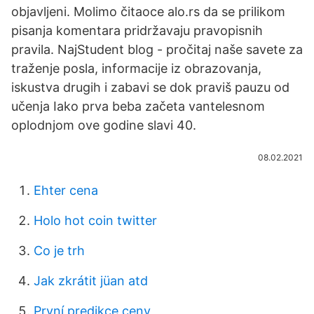
objavljeni. Molimo čitaoce alo.rs da se prilikom
pisanja komentara pridržavaju pravopisnih
pravila. NajStudent blog - pročitaj naše savete za
traženje posla, informacije iz obrazovanja,
iskustva drugih i zabavi se dok praviš pauzu od
učenja Iako prva beba začeta vantelesnom
oplodnjom ove godine slavi 40.
08.02.2021
Ehter cena
Holo hot coin twitter
Co je trh
Jak zkrátit jüan atd
První predikce ceny