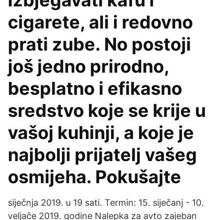
izbjegavati kafu i
cigarete, ali i redovno
prati zube. No postoji
još jedno prirodno,
besplatno i efikasno
sredstvo koje se krije u
vašoj kuhinji, a koje je
najbolji prijatelj vašeg
osmijeha. Pokušajte
siječnja 2019. u 19 sati. Termin: 15. siječanj - 10.
veljače 2019. godine Nalepka za avto zajeban