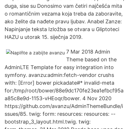
duga, sise su Donosimo vam četiri najčešća mita
o romantičnim vezama koja treba da zaboravite,
ako želite da nađete pravu ljubav. Anabel Zanze:
Napinjanje teksta Izložba se otvara u Gliptoteci
HAZU u utorak 15. siječnja 2019.
7 Mar 2018 Admin
Theme based on the
AdminLTE Template for easy integration into
symfony. avanzu:admin:fetch-vendor crushs
with: [Error] bower pickadate#* invalid-meta
for:/tmp/root/bower/88e9dc170fe23ea1efbcf95a
a85c8e9d-1153-vHEoqr/bower. 4 Nov 2020
https://github.com/avanzu/AdminThemeBundle/i
ssues/85. twig: form: resources: resources: --
bootstrap_3_layout.html.twig. twig: