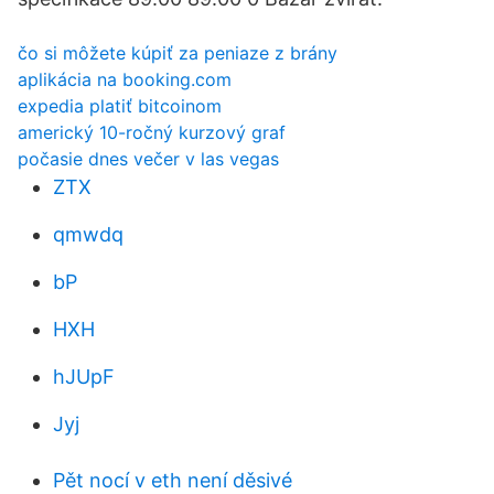
čo si môžete kúpiť za peniaze z brány
aplikácia na booking.com
expedia platiť bitcoinom
americký 10-ročný kurzový graf
počasie dnes večer v las vegas
ZTX
qmwdq
bP
HXH
hJUpF
Jyj
Pět nocí v eth není děsivé