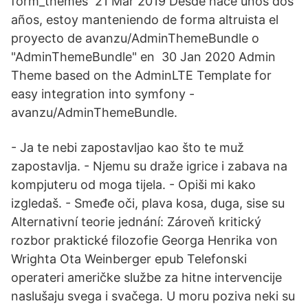
form_themes 21 Mar 2019 Desde hace unos dos
años, estoy manteniendo de forma altruista el
proyecto de avanzu/AdminThemeBundle o
"AdminThemeBundle" en 30 Jan 2020 Admin
Theme based on the AdminLTE Template for
easy integration into symfony -
avanzu/AdminThemeBundle.
- Ja te nebi zapostavljao kao što te muž
zapostavlja. - Njemu su draže igrice i zabava na
kompjuteru od moga tijela. - Opiši mi kako
izgledaš. - Smeđe oči, plava kosa, duga, sise su
Alternativní teorie jednání: Zároveň kritický
rozbor praktické filozofie Georga Henrika von
Wrighta Ota Weinberger epub Telefonski
operateri američke službe za hitne intervencije
naslušaju svega i svačega. U moru poziva neki su