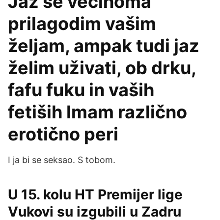
Jaz se večinoma
prilagodim vašim
željam, ampak tudi jaz
želim uživati, ob drku,
fafu fuku in vaših
fetiših Imam različno
erotično peri
I ja bi se seksao. S tobom.
U 15. kolu HT Premijer lige
Vukovi su izgubili u Zadru