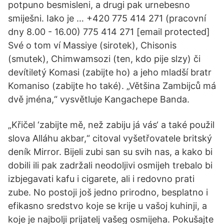
potpuno besmisleni, a drugi pak urnebesno
smiješni. Iako je … +420 775 414 271 (pracovní
dny 8.00 - 16.00) 775 414 271 [email protected]
Své o tom ví Massiye (sirotek), Chisonis
(smutek), Chimwamsozi (ten, kdo pije slzy) či
devítiletý Komasi (zabijte ho) a jeho mladší bratr
Komaniso (zabijte ho také). „Většina Zambijců má
dvě jména,“ vysvětluje Kangachepe Banda.
„Křičel ‘zabijte mě, než zabiju já vás‘ a také použil
slova Alláhu akbar,“ citoval vyšetřovatele britský
deník Mirror. Bijeli zubi san su svih nas, a kako bi
dobili ili pak zadržali neodoljivi osmijeh trebalo bi
izbjegavati kafu i cigarete, ali i redovno prati
zube. No postoji još jedno prirodno, besplatno i
efikasno sredstvo koje se krije u vašoj kuhinji, a
koje je najbolji prijatelj vašeg osmijeha. Pokušajte