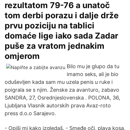
rezultatom 79-76 a unatoč
tom derbi porazu i dalje drže
prvu poziciju na tablici
domaće lige iako sada Zadar
puše za vratom jednakim
omjerom
Bilo mu je glupo da tu
imamo seks, ali je bio
oduševljen kada sam mu uzela penis u ruke i
poigrala se s njim. Ženske za avanturo, zabavo
SANDRA, 27, Osrednjeslovenska . POLONA, 36,
Ljubljana Vlasnik autorskih prava Avaz-roto
press d.o.o Sarajevo.
- Opiši mi kako izgledaš. - Smeđe oči, plava kosa,