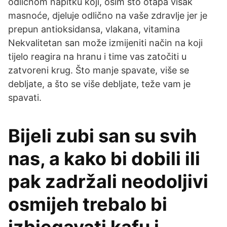
odličnom napitku koji, osim što otapa višak
masnoće, djeluje odlično na vaše zdravlje jer je
prepun antioksidansa, vlakana, vitamina
Nekvalitetan san može izmijeniti način na koji
tijelo reagira na hranu i time vas zatočiti u
zatvoreni krug. Što manje spavate, više se
debljate, a što se više debljate, teže vam je
spavati.
Bijeli zubi san su svih
nas, a kako bi dobili ili
pak zadržali neodoljivi
osmijeh trebalo bi